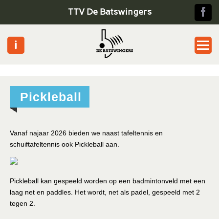
TTV De Batswingers
Home
Pickleball
Jeugd
Senioren
Vanaf najaar 2026 bieden we naast tafeltennis en
schuiftafeltennis ook Pickleball aan.
Pickle ball
Toernooien
Pickleball kan gespeeld worden op een badmintonveld met een
laag net en paddles. Het wordt, net als padel, gespeeld met 2
tegen 2.
Informatie