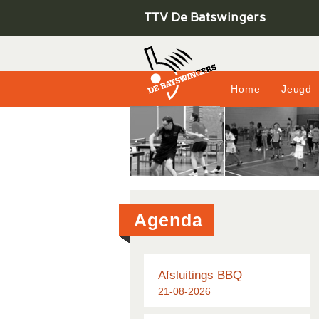
TTV De Batswingers
Home
Jeugd
Agenda
Afsluitings BBQ
21-08-2026