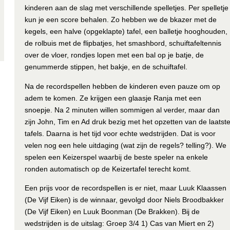
kinderen aan de slag met verschillende spelletjes. Per spelletje
kun je een score behalen. Zo hebben we de bkazer met de
kegels, een halve (opgeklapte) tafel, een balletje hooghouden,
de rolbuis met de flipbatjes, het smashbord, schuiftafeltennis
over de vloer, rondjes lopen met een bal op je batje, de
genummerde stippen, het bakje, en de schuiftafel.
Na de recordspellen hebben de kinderen even pauze om op
adem te komen. Ze krijgen een glaasje Ranja met een
snoepje. Na 2 minuten willen sommigen al verder, maar dan
zijn John, Tim en Ad druk bezig met het opzetten van de laatst
tafels. Daarna is het tijd voor echte wedstrijden. Dat is voor
velen nog een hele uitdaging (wat zijn de regels? telling?). We
spelen een Keizerspel waarbij de beste speler na enkele
ronden automatisch op de Keizertafel terecht komt.
Een prijs voor de recordspellen is er niet, maar Luuk Klaassen
(De Vijf Eiken) is de winnaar, gevolgd door Niels Broodbakker
(De Vijf Eiken) en Luuk Boonman (De Brakken). Bij de
wedstrijden is de uitslag: Groep 3/4 1) Cas van Miert en 2)