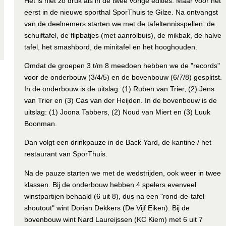
Het is niet zo druk als in de twee vorige edities. Maar voor het
eerst in de nieuwe sporthal SporThuis te Gilze. Na ontvangst
van de deelnemers starten we met de tafeltennisspellen: de
schuiftafel, de flipbatjes (met aanrolbuis), de mikbak, de halve
tafel, het smashbord, de minitafel en het hooghouden.
Omdat de groepen 3 t/m 8 meedoen hebben we de "records"
voor de onderbouw (3/4/5) en de bovenbouw (6/7/8) gesplitst.
In de onderbouw is de uitslag: (1) Ruben van Trier, (2) Jens
van Trier en (3) Cas van der Heijden. In de bovenbouw is de
uitslag: (1) Joona Tabbers, (2) Noud van Miert en (3) Luuk
Boonman.
Dan volgt een drinkpauze in de Back Yard, de kantine / het
restaurant van SporThuis.
Na de pauze starten we met de wedstrijden, ook weer in twee
klassen. Bij de onderbouw hebben 4 spelers evenveel
winstpartijen behaald (6 uit 8), dus na een "rond-de-tafel
shoutout" wint Dorian Dekkers (De Vijf Eiken). Bij de
bovenbouw wint Nard Laureijssen (KC Kiem) met 6 uit 7