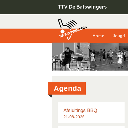
TTV De Batswingers
Home
Jeugd
Agenda
Afsluitings BBQ
21-08-2026