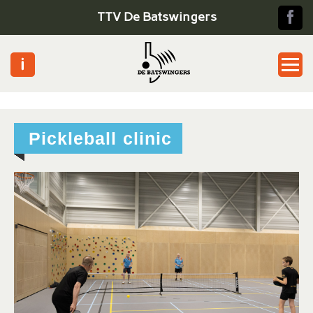
TTV De Batswingers
Home
Pickleball clinic
Jeugd
Senioren
Pickle ball
Toernooien
Informatie