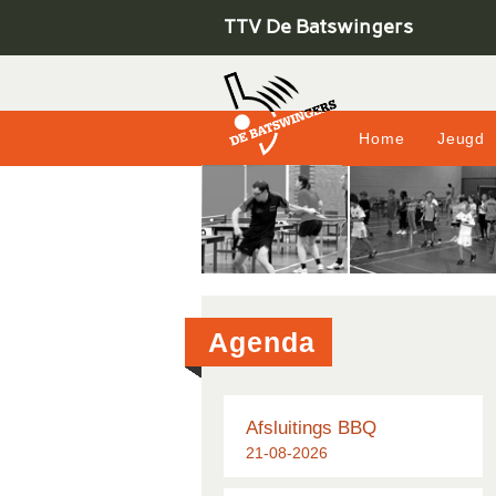
TTV De Batswingers
Home
Jeugd
Agenda
Afsluitings BBQ
21-08-2026