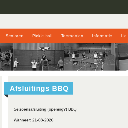
Senioren
Pickle ball
Toernooien
Informatie
Lid
Afsluitings BBQ
Seizoensafsluiting (opening?) BBQ
Wanneer:
21-08-2026