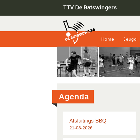
TTV De Batswingers
Home
Jeugd
Agenda
Afsluitings BBQ
21-08-2026