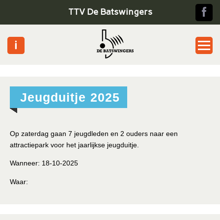
TTV De Batswingers
Home
Jeugduitje 2025
Jeugd
Senioren
Op zaterdag gaan 7 jeugdleden en 2 ouders naar een
attractiepark voor het jaarlijkse jeugduitje.
Pickle ball
Wanneer:
18-10-2025
Toernooien
Waar:
Informatie