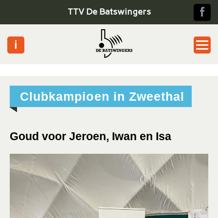
TTV De Batswingers
Home
Clubkampioen in Zweethal
Jeugd
Senioren
Goud voor Jeroen, Iwan en Isa
Pickle ball
Toernooien
Informatie